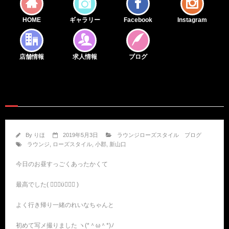
HOME
ギャラリー
Facebook
Instagram
店舗情報
求人情報
ブログ
By
りほ
2019年5月3日
ラウンジローズスタイル ブログ
ラウンジ
,
ローズスタイル
,
小郡
,
新山口
今日のお昼すっごくあったかくて
最高でした( ๑⃙⃘ϋ๑⃙⃘ )
よく行き帰り一緒のれいなちゃんと
初めて写メ撮りました ヽ(*＾ω＾*)ﾉ